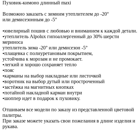
Пуховик-кимоно длинный maxi
Возможно заказать с зимним утеплителем до -20°
или демисезонным до -5°
•ювелирный пошив с любовью и вниманием к каждой детали.
•утеплитель Alpolux гипоаллергенный до 30% шерсти
мериноса
утеплитель зима -20° или демисезон -5°
•плащевка с полиуретановым покрытием,
устойчива к морозам и не промокает.
•легкий и хорошо сохраняет тепло
•пояс
•карманы на выбор накладные или листочкой
•воротник на выбор дутый или простроченный
•застёжка на магнитных кнопках
•потайной накладной карман внутри
•шоппер идет в подарок к пуховику.
Отшиваем все модели по заказу из представленной цветовой
палитры.
При заказе можете указать свои пожелания в длине изделия и
рукава.