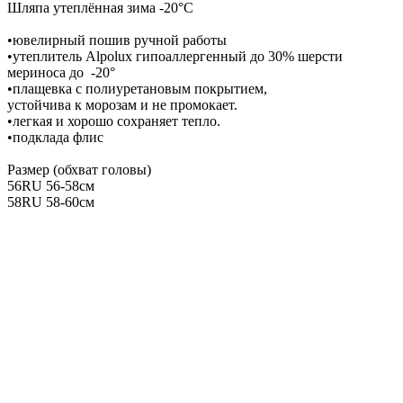
Шляпа утеплённая зима -20°C
•ювелирный пошив ручной работы
•утеплитель Alpolux гипоаллергенный до 30% шерсти
мериноса до -20°
•плащевка с полиуретановым покрытием,
устойчива к морозам и не промокает.
•легкая и хорошо сохраняет тепло.
•подклада флис
Размер (обхват головы)
56RU 56-58см
58RU 58-60см