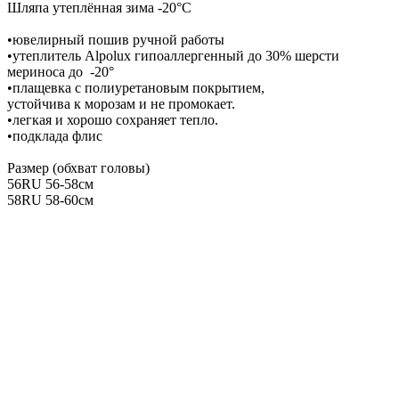
Шляпа утеплённая зима -20°C
•ювелирный пошив ручной работы
•утеплитель Alpolux гипоаллергенный до 30% шерсти
мериноса до -20°
•плащевка с полиуретановым покрытием,
устойчива к морозам и не промокает.
•легкая и хорошо сохраняет тепло.
•подклада флис
Размер (обхват головы)
56RU 56-58см
58RU 58-60см