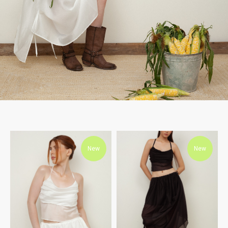
New
New