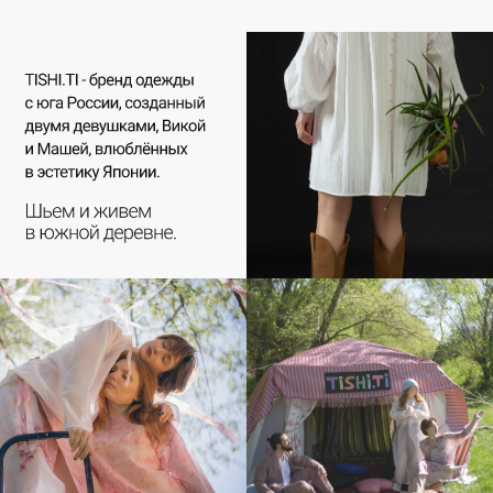
моделей — делать такие вещи, которые
хотели бы носить сами, базовые вещи,
которых не хватает в гардеробе, но в то же
время способные отразить
индивидуальность человека.
Все материалы, которые мы используем
проходят тщательное тестирование.
Мы выбираем не просто красивые
материалы, но и качественные. Так же для
нас важна тактильность ощущений
и внимание к каждой детали, к каждому
стежку.