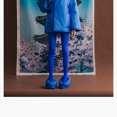
ОПЛАТА,
ДОСТАВКА,
ВОЗВРАТ
Приступаем к работе после
предоплаты 100%.
После того, как изделие будет готово
мы отправляем вам фото.
Отправка службой СДЭК, почта России,
оплачивается либо при получении, либо
переводом, в зависимости от выбранного
вами способа доставки.