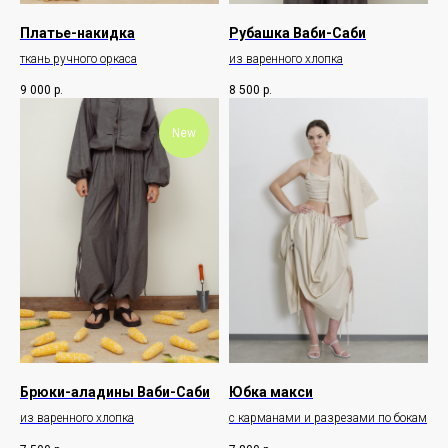
Платье-накидка
Рубашка Ваби-Саби
ткань ручного оркаса
из варенного хлопка
9 000
р.
8 500
р.
New
Брюки-аладины Ваби-Саби
Юбка макси
из варенного хлопка
с карманами и разрезами по бокам