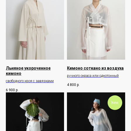
Льняное укороченное
Кимоно соткано из воздуха
кимоно
ручного окраса или однотонный
свободного кроя с завязками
4 800
р.
6 900
р.
New