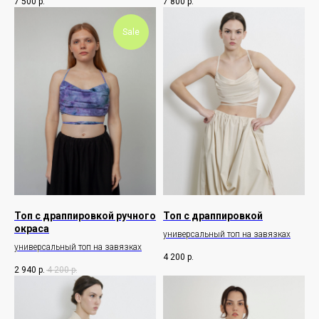
7 500
р.
7 800
р.
Sale
Топ с драппировкой ручного
Топ с драппировкой
окраса
универсальный топ на завязках
универсальный топ на завязках
4 200
р.
2 940
р.
4 200
р.
О НАС