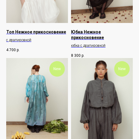
Топ Нежное прикосновение
Юбка Нежное
прикосновение
с драпировкой
юбка с драпировкой
4 700
р.
8 300
р.
New
New